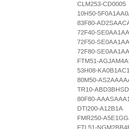
CLM253-CD0005
10H50-5F0A1AA
83F80-AD2SAAC
72F40-SE0AA1A
72F50-SE0AA1A
72F80-SE0AA1A
FTM51-AGJAM4A
53H08-KA0B1AC
80M50-AS2AAAA
TR10-ABD3BHSDB
80F80-AAASAAA
DTI200-A12B1A
FMR250-A5E1GG
FTL51-NGM2BB4