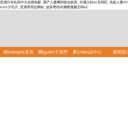
亚洲日本乱码中文在线电影_国产人妻爽到欲仙欲死_丰满少妇av无码区_色欲人妻AV
AAA片毛片_亚洲男同志网站_波多野结衣潮喷视频无码42
網(wǎng)站首頁
關(guān)于我們
產(chǎn)品中心
新聞資