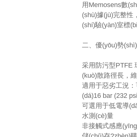
用Memosens數(
(shù)據(jù)完
(shí)驗(yàn)室標
二、優(yōu)勢(shì)
采用防污型PTFE 環(h
(kuò)散路徑長，
適用于惡劣工況：可測(
(dá)16 bar (232 psi
可選用于低電導(dǎo)
水測(cè)量
非接觸式感應(yīn
儲(chǔ)存?zhèn)