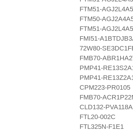
FTM51-AGJ2L4A
FTM50-AGJ2A4A
FTM51-AGJ2L4A
FMI51-A1BTDJB
72W80-SE3DC1F
FMB70-ABR1HA
PMP41-RE13S2A1
PMP41-RE13Z2A
CPM223-PR0105
FMB70-ACR1P2
CLD132-PVA118
FTL20-002C
FTL325N-F1E1