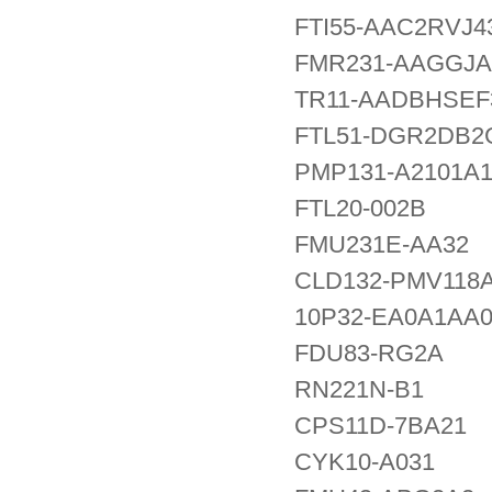
FTI55-AAC2RVJ
FMR231-AAGGJ
TR11-AADBHSEF
FTL51-DGR2DB2
PMP131-A2101A
FTL20-002B
FMU231E-AA32
CLD132-PMV118
10P32-EA0A1AA
FDU83-RG2A
RN221N-B1
CPS11D-7BA21
CYK10-A031