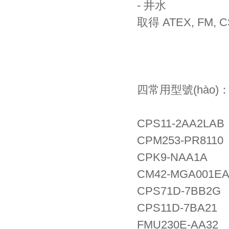
- 井水
取得 ATEX, FM, 
四常用型號(hào)
CPS11-2AA2LAB
CPM253-PR8110
CPK9-NAA1A
CM42-MGA001EA
CPS71D-7BB2G
CPS11D-7BA21
FMU230E-AA32