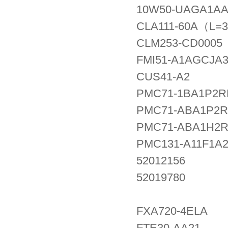
10W50-UAGA1A
CLA111-60A（L=3
CLM253-CD0005
FMI51-A1AGCJA
CUS41-A2
PMC71-1BA1P2
PMC71-ABA1P2
PMC71-ABA1H2
PMC131-A11F1A
52012156
52019780
FXA720-4ELA
FTE30-AA21