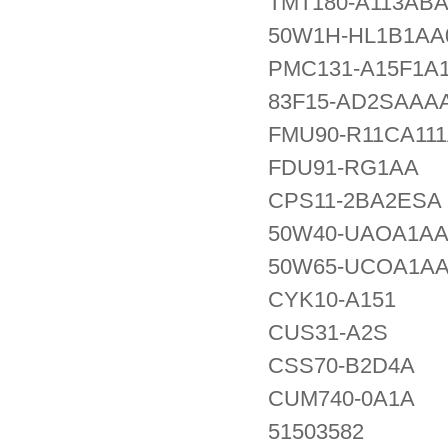
TMT180-A113AB
50W1H-HL1B1AA
PMC131-A15F1A
83F15-AD2SAAA
FMU90-R11CA11
FDU91-RG1AA
CPS11-2BA2ESA
50W40-UAOA1A
50W65-UCOA1A
CYK10-A151
CUS31-A2S
CSS70-B2D4A
CUM740-0A1A
51503582