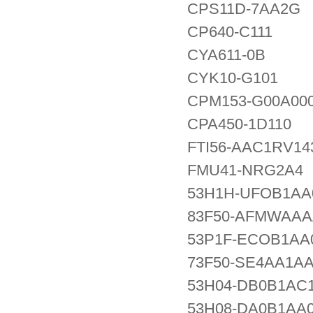
CPS11D-7AA2G
CP640-C111
CYA611-0B
CYK10-G101
CPM153-G00A00
CPA450-1D110
FTI56-AAC1RV1
FMU41-NRG2A4
53H1H-UFOB1A
83F50-AFMWAA
53P1F-ECOB1AA
73F50-SE4AA1A
53H04-DB0B1AC
53H08-DA0B1A