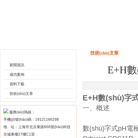
上海申思特自動(dòng)化設(shè)備有限
技術(shù)文章
技術(shù)文章
新聞資訊
E+H數
成功案例
資料下載
技術(shù)文章
E+H數(shù)字式
一、概述
服務(wù)熱線：
手機(jī)號(hào)碼：19121166298
數(shù)字式pH電
地 址：上海市北京東路668號(hào)科技
京城東樓27樓C1室