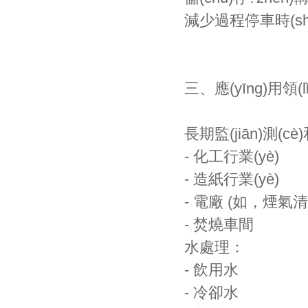
減少過程停車時(shí
三、應(yīng)用領(
長期監(jiān)測(c
- 化工行業(yè)
- 造紙行業(yè)
- 電廠 (如，
- 焚燒車間
水處理：
- 飲用水
- 冷卻水