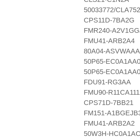
50033772/CLA75
CPS11D-7BA2G
FMR240-A2V1GG
FMU41-ARB2A4
80A04-ASVWAA
50P65-EC0A1AA
50P65-EC0A1AA
FDU91-RG3AA
FMU90-R11CA11
CPS71D-7BB21
FM151-A1BGEJB
FMU41-ARB2A2
50W3H-HC0A1A