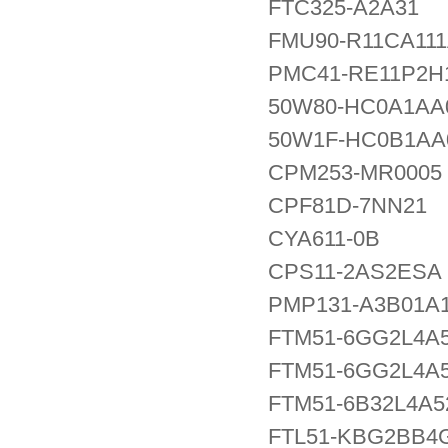
FTC325-A2A31
FMU90-R11CA11
PMC41-RE11P2H
50W80-HC0A1A
50W1F-HC0B1A
CPM253-MR0005
CPF81D-7NN21
CYA611-0B
CPS11-2AS2ESA
PMP131-A3B01A
FTM51-6GG2L4A
FTM51-6GG2L4A
FTM51-6B32L4A5
FTL51-KBG2BB4