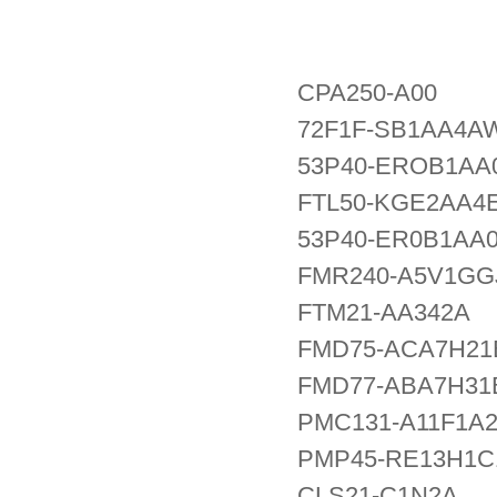
CPA250-A00
72F1F-SB1AA4A
53P40-EROB1AA
FTL50-KGE2AA4
53P40-ER0B1AA
FMR240-A5V1GG
FTM21-AA342A
FMD75-ACA7H2
FMD77-ABA7H3
PMC131-A11F1A
PMP45-RE13H1C
CLS21-C1N2A