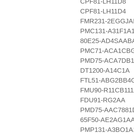
CPF81-LH11D8
CPF81-LH11D4
FMR231-2EGGJA
PMC131-A31F1A
80E25-AD4SAAB
PMC71-ACA1CB
PMD75-ACA7DB
DT1200-A14C1A
FTL51-ABG2BB
FMU90-R11CB11
FDU91-RG2AA
PMD75-AAC7881
65F50-AE2AG1A
PMP131-A3BO1