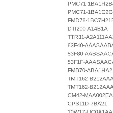
PMC71-1BA1H2B
PMC71-1BA1C2
FMD78-1BC7H21
DTI200-A14B1A
TTR31-A2A111A
83F40-AAASA
83F80-AABSA
83F1F-AAASAA
FMB70-ABA1HA
TMT162-B212AA
TMT162-B212AA
CM42-MAA002EA
CPS11D-7BA21
10W1Z-UC0A1AA